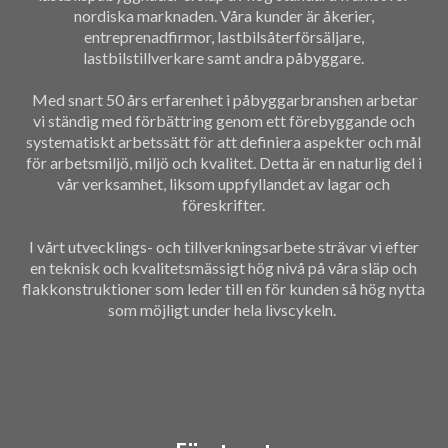
nordiska marknaden. Våra kunder är åkerier,
entreprenadfirmor, lastbilsåterförsäljare,
lastbilstillverkare samt andra påbyggare.
Med snart 50 års erfarenhet i påbyggarbranshen arbetar
vi ständig med förbättring genom ett förebyggande och
systematiskt arbetssätt för att definiera aspekter och mål
för arbetsmiljö, miljö och kvalitet. Detta är en naturlig del i
vår verksamhet, liksom uppfyllandet av lagar och
föreskrifter.
I vårt utvecklings- och tillverkningsarbete strävar vi efter
en teknisk och kvalitetsmässigt hög nivå på våra släp och
flakkonstruktioner som leder till en för kunden så hög nytta
som möjligt under hela livscykeln.