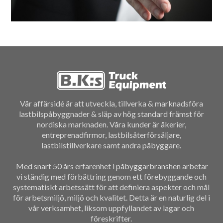
Vår affärsidé är att utveckla, tillverka & marknadsföra
lastbilspåbyggnader & släp av hög standard främst för
nordiska marknaden. Våra kunder är åkerier,
entreprenadfirmor, lastbilsåterförsäljare,
lastbilstillverkare samt andra påbyggare.
Med snart 50 års erfarenhet i påbyggarbranshen arbetar
vi ständig med förbättring genom ett förebyggande och
systematiskt arbetssätt för att definiera aspekter och mål
för arbetsmiljö, miljö och kvalitet. Detta är en naturlig del i
vår verksamhet, liksom uppfyllandet av lagar och
föreskrifter.