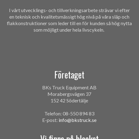
I vårt utvecklings- och tillverkningsarbete strävar vi efter
en teknisk och kvalitetsmässigt hög nivå på våra släp och
flakkonstruktioner som leder till en för kunden så hög nytta
som möjligt under hela livscykeln.
Företaget
BKs Truck Equipment AB
Morabergsvägen 37
152 42 Södertälje
Telefon: 08-550 894 83
E-post:
info@bkstruck.se
Vi finns på blocket